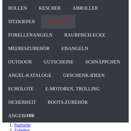
ROLLEN
KESCHER
ABROLLER
SITZKIEPEN
ZUBEHÖR
FORELLENANGELN
RAUBFISCH-ECKE
MEERESZUBEHÖR
EISANGELN
OUTDOOR
GUTSCHEINE
SCHNÄPPCHEN
ANGEL-KATALOGE
GESCHENK-IDEEN
ECHOLOTE
E-MOTOREN, TROLLING
SICHERHEIT
BOOTS-ZUBEHÖR
ANGEBOTE
SALE
Startseite
Zubehör