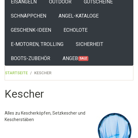
EISANGELN
OUTDOOR
GUTSCHEINE
SCHNÄPPCHEN
ANGEL-KATALOGE
GESCHENK-IDEEN
ECHOLOTE
E-MOTOREN, TROLLING
SICHERHEIT
BOOTS-ZUBEHÖR
ANGEBOTE
SALE
STARTSEITE
KESCHER
Kescher
Alles zu Kescherköpfen, Setzkescher und
Kescherstäben