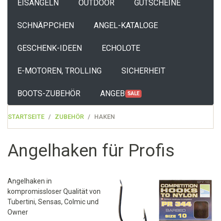
EISANGELN
OUTDOOR
GUTSCHEINE
SCHNÄPPCHEN
ANGEL-KATALOGE
GESCHENK-IDEEN
ECHOLOTE
E-MOTOREN, TROLLING
SICHERHEIT
BOOTS-ZUBEHÖR
ANGEBOTE
SALE
STARTSEITE
ZUBEHÖR
HAKEN
Angelhaken für Profis
Angelhaken in
kompromissloser Qualität von
Tubertini, Sensas, Colmic und
Owner