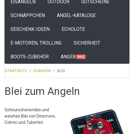
EISANGELN
OUTDOOR
GUTSCHEINE
SCHNÄPPCHEN
ANGEL-KATALOGE
GESCHENK-IDEEN
ECHOLOTE
E-MOTOREN, TROLLING
SICHERHEIT
BOOTS-ZUBEHÖR
ANGEBOTE
SALE
STARTSEITE
ZUBEHÖR
BLEI
Blei zum Angeln
Schnurschonendes und
weiches Blei von Dinsmore,
Colmic und Tubertini