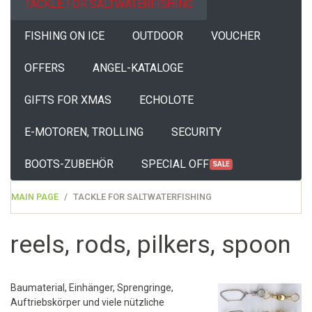
TACKLE FOR SALTWATERFISHING
FISHING ON ICE
OUTDOOR
VOUCHER
OFFERS
ANGEL-KATALOGE
GIFTS FOR XMAS
ECHOLOTE
E-MOTOREN, TROLLING
SECURITY
BOOTS-ZUBEHÖR
SPECIAL OFFERS
SALE
MAIN PAGE
TACKLE FOR SALTWATERFISHING
reels, rods, pilkers, spoon
Baumaterial, Einhänger, Sprengringe,
Auftriebskörper und viele nützliche