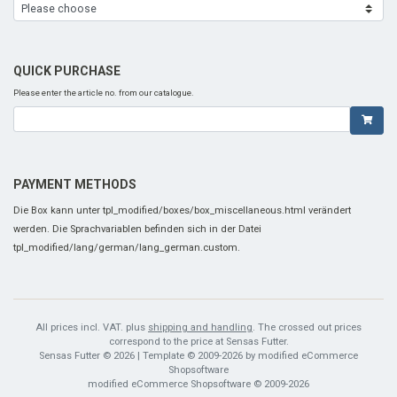
QUICK PURCHASE
Please enter the article no. from our catalogue.
PAYMENT METHODS
Die Box kann unter tpl_modified/boxes/box_miscellaneous.html verändert
werden. Die Sprachvariablen befinden sich in der Datei
tpl_modified/lang/german/lang_german.custom.
All prices incl. VAT. plus
shipping and handling
. The crossed out prices
correspond to the price at Sensas Futter.
Sensas Futter © 2026 | Template © 2009-2026 by modified eCommerce
Shopsoftware
mod
ified eCommerce Shopsoftware © 2009-2026