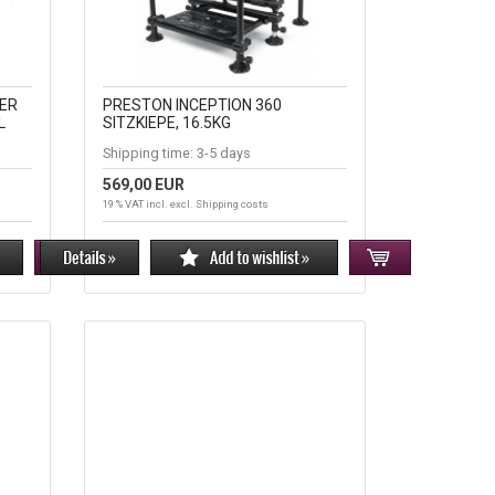
ER
PRESTON INCEPTION 360
L
SITZKIEPE, 16.5KG
Shipping time:
3-5 days
569,00 EUR
19 % VAT incl. excl.
Shipping costs