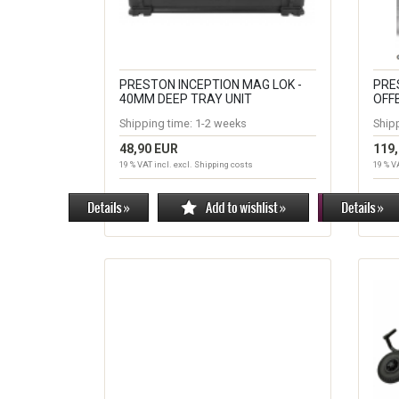
PRESTON INCEPTION MAG LOK -
PRE
40MM DEEP TRAY UNIT
OFF
Shipping time:
1-2 weeks
Ship
48,90 EUR
119
19 % VAT incl. excl.
Shipping costs
19 % V