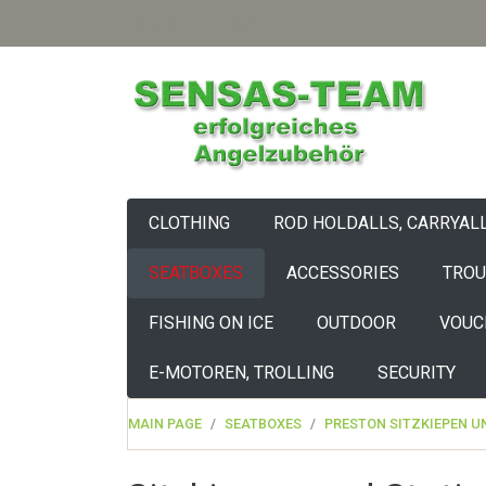
English
EUR
CLOTHING
ROD HOLDALLS, CARRYAL
SEATBOXES
ACCESSORIES
TROU
FISHING ON ICE
OUTDOOR
VOUC
E-MOTOREN, TROLLING
SECURITY
MAIN PAGE
SEATBOXES
PRESTON SITZKIEPEN U