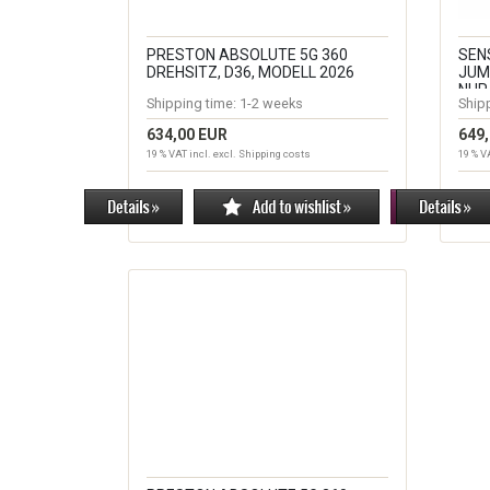
PRESTON ABSOLUTE 5G 360
SEN
DREHSITZ, D36, MODELL 2026
JUM
NUR
Shipping time:
1-2 weeks
Ship
634,00 EUR
649
19 % VAT incl. excl.
Shipping costs
19 % V