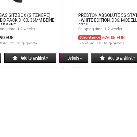
SAS SITZBOX (SITZKIEPE)
PRESTON ABSOLUTE 5G STA
BO PACK 3100, 36MM BEINE,
- WHITE EDITION, D36, MODEL
 15.54KG
2026
ping time:
1-2 weeks
Shipping time:
1-2 weeks
,90 EUR
626,05 EUR
Special price
AT incl. excl.
Shipping costs
19 % VAT incl. excl.
Shipping costs