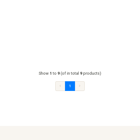
Show
1
to
9
(of in total
9
products)
1