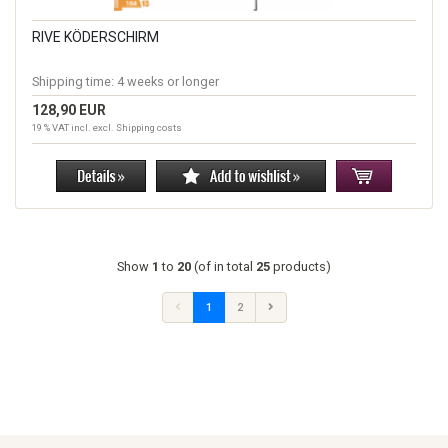
RIVE KÖDERSCHIRM
Shipping time:
4 weeks or longer
128,90 EUR
19 % VAT incl. excl.
Shipping costs
Show
1
to
20
(of in total
25
products)
1
2